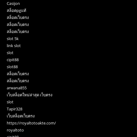
Casijon
สล็อตpgแท้
สล็อตเว็บตรง
สล็อตเว็บตรง
สล็อตเว็บตรง
slot 5k
link slot
slot
cipit88
slot88
สล็อตเว็บตรง
สล็อตเว็บตรง
arwana855
เว็บสล็อตใหม่ล่าสุด เว็บตรง
slot
Tapir328
เว็บสล็อตเว็บตรง
https://royaltotoakte.com/
royaltoto