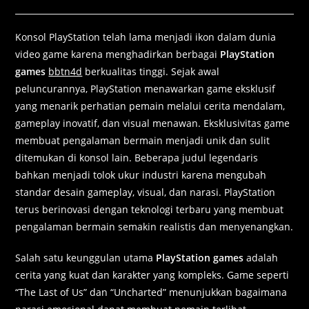
Konsol PlayStation telah lama menjadi ikon dalam dunia
video game karena menghadirkan berbagai
PlayStation
games
bbtn4d
berkualitas tinggi. Sejak awal
peluncurannya, PlayStation menawarkan game eksklusif
yang menarik perhatian pemain melalui cerita mendalam,
gameplay inovatif, dan visual menawan. Eksklusivitas game
membuat pengalaman bermain menjadi unik dan sulit
ditemukan di konsol lain. Beberapa judul legendaris
bahkan menjadi tolok ukur industri karena mengubah
standar desain gameplay, visual, dan narasi. PlayStation
terus berinovasi dengan teknologi terbaru yang membuat
pengalaman bermain semakin realistis dan menyenangkan.
Salah satu keunggulan utama
PlayStation games
adalah
cerita yang kuat dan karakter yang kompleks. Game seperti
“The Last of Us” dan “Uncharted” menunjukkan bagaimana