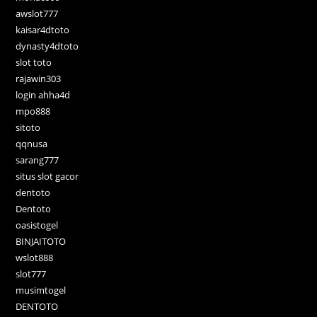
awslot777
kaisar4dtoto
dynasty4dtoto
slot toto
rajawin303
login ahha4d
mpo888
sitoto
qqnusa
sarang777
situs slot gacor
dentoto
Dentoto
oasistogel
BINJAITOTO
wslot888
slot777
musimtogel
DENTOTO