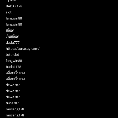
cipit88
BADAK178
slot
fangwin88
fangwin88
สล็อต
เว็บสล็อต
dadu777
https://tunacuy.com/
toto slot
fangwin88
badak178
สล็อตเว็บตรง
สล็อตเว็บตรง
dewa787
dewa787
dewa787
tuna787
musang178
musang178