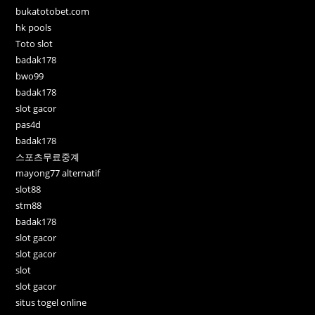
bukatotobet.com
hk pools
Toto slot
badak178
bwo99
badak178
slot gacor
pas4d
badak178
스포츠무료중계
mayong77 alternatif
slot88
stm88
badak178
slot gacor
slot gacor
slot
slot gacor
situs togel online