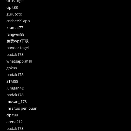
situs togel
cipit88
gurutoto
cricbet99 app
kramat77
fangwin88
免费wps下载
bandar togel
badak178
whatsapp 網頁
gbk99
badak178
STM88
Juragan4D
badak178
musang178
Ini situs penipuan
cipit88
arena212
badak178