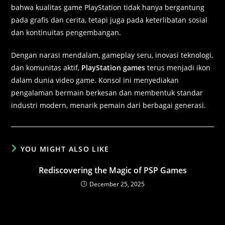
bahwa kualitas game PlayStation tidak hanya bergantung
pada grafis dan cerita, tetapi juga pada keterlibatan sosial
dan kontinuitas pengembangan.
Dengan narasi mendalam, gameplay seru, inovasi teknologi,
dan komunitas aktif,
PlayStation games
terus menjadi ikon
dalam dunia video game. Konsol ini menyediakan
pengalaman bermain berkesan dan membentuk standar
industri modern, menarik pemain dari berbagai generasi.
YOU MIGHT ALSO LIKE
Rediscovering the Magic of PSP Games
December 25, 2025