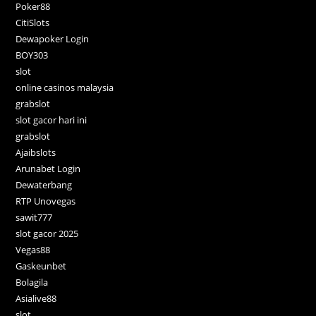
Poker88
CitiSlots
Dewapoker Login
BOY303
slot
online casinos malaysia
grabslot
slot gacor hari ini
grabslot
Ajaibslots
Arunabet Login
Dewaterbang
RTP Unovegas
sawit777
slot gacor 2025
Vegas88
Gaskeunbet
Bolagila
Asialive88
slot