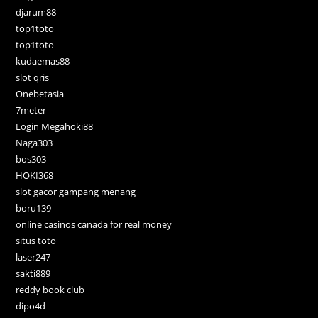
djarum88
top1toto
top1toto
kudaemas88
slot qris
Onebetasia
7meter
Login Megahoki88
Naga303
bos303
HOKI368
slot gacor gampang menang
boru139
online casinos canada for real money
situs toto
laser247
sakti889
reddy book club
dipo4d