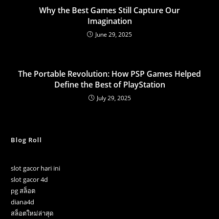
Why the Best Games Still Capture Our
Imagination
June 29, 2025
The Portable Revolution: How PSP Games Helped
Define the Best of PlayStation
July 29, 2025
Blog Roll
slot gacor hari ini
slot gacor 4d
pg สล็อต
diana4d
สล็อตใหม่ล่าสุด