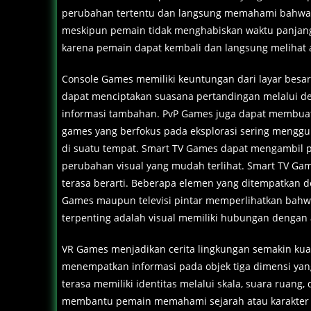
perubahan tertentu dan langsung memahami bahwa k
meskipun pemain tidak menghabiskan waktu panjang
karena pemain dapat kembali dan langsung melihat 
Console Games memiliki keuntungan dari layar besar
dapat menciptakan suasana pertandingan melalui des
informasi tambahan. PvP Games juga dapat membuat s
games yang berfokus pada eksplorasi sering meng
di suatu tempat. Smart TV Games dapat mengambil 
perubahan visual yang mudah terlihat. Smart TV Ga
terasa berarti. Beberapa elemen yang ditempatkan
Games maupun televisi pintar memperlihatkan bahwa
terpenting adalah visual memiliki hubungan dengan a
VR Games menjadikan cerita lingkungan semakin kua
menempatkan informasi pada objek tiga dimensi yang
terasa memiliki identitas melalui skala, suara ruan
membantu pemain memahami sejarah atau karakter 