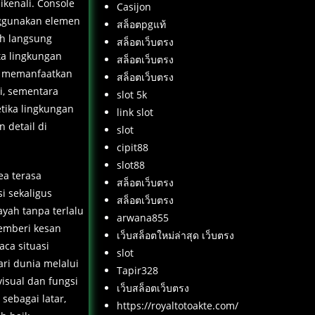
kenali. Console
Casijon
ggunakan elemen
สล็อตpgแท้
h langsung
สล็อตเว็บตรง
ta lingkungan
สล็อตเว็บตรง
s memanfaatkan
สล็อตเว็บตรง
i, sementara
slot 5k
ika lingkungan
link slot
 detail di
slot
cipit88
slot88
ea terasa
สล็อตเว็บตรง
i sekaligus
สล็อตเว็บตรง
yah tanpa terlalu
arwana855
memberi kesan
เว็บสล็อตใหม่ล่าสุด เว็บตรง
ca situasi
slot
ri dunia melalui
Tapir328
sual dan fungsi
เว็บสล็อตเว็บตรง
sebagai latar,
https://royaltotoakte.com/