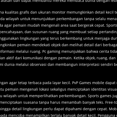
ki alasan dan dapat membantu mereka membaca dunia dengan lebi
kualitas grafis dan ukuran monitor memungkinkan detail kecil terl
ada wilayah untuk menunjukkan perkembangan tanpa selalu mena
da agar pemain mudah mengenali area saat bergerak cepat. Sport
 pencahayaan, dan susunan ruang yang membuat setiap pertandin
enggunakan lingkungan yang terus berkembang untuk menjaga dunia
nkan pemain mendekati objek dan melihat detail dari berbagai
ormasi melalui ruang. Pc gaming menunjukkan bahwa cerita tidak
an aktif dari komunikasi dengan pemain. Ketika objek, ruang, dan
 dunia melalui observasi dan membangun interpretasi sendiri b
gan agar tetap terbaca pada layar kecil. PvP Games mobile dapa
 pemain mengenali lokasi sekaligus menciptakan identitas visua
u wilayah untuk memperlihatkan perkembangan. Sports games j
enciptakan suasana tanpa harus menambah banyak teks. Free-t
ehingga detail lingkungan perlu dapat dipahami dengan cepat. Mo
pada mencoba menampilkan terlalu banyak detail kecil. Pengguna 