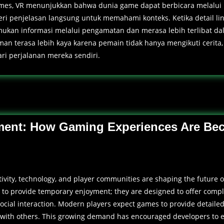
mes, VR menunjukkan bahwa dunia game dapat berbicara melalui b
beri penjelasan langsung untuk memahami konteks. Ketika detail l
kan informasi melalui pengamatan dan merasa lebih terlibat da
terasa lebih kaya karena pemain tidak hanya mengikuti cerita, 
i perjalanan mereka sendiri.
inment: How Gaming Experiences Are B
vity, technology, and player communities are shaping the future o
 to provide temporary enjoyment; they are designed to offer comp
d social interaction. Modern players expect games to provide detaile
t with others. This growing demand has encouraged developers to 