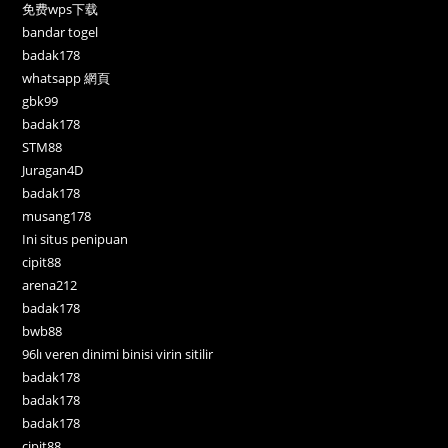
免费wps下载
bandar togel
badak178
whatsapp 網頁
gbk99
badak178
STM88
Juragan4D
badak178
musang178
Ini situs penipuan
cipit88
arena212
badak178
bwb88
96lı veren dinimi binisi virin sitilir
badak178
badak178
badak178
cipit88