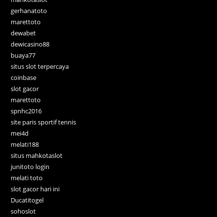
gerhanatoto
marettoto
dewabet
dewicasino88
buaya77
situs slot terpercaya
coinbase
slot gacor
marettoto
spnhc2016
site paris sportif tennis
mei4d
melati188
situs mahkotaslot
junitoto login
melati toto
slot gacor hari ini
Ducatitogel
sohoslot