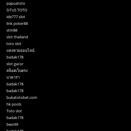
papuatoto
SITUS TOTO
ide777 slot
link poker88
stm88
slot thailand
toto slot
แทงหวยออนไลน์
badak178
slot gacor
สล็อตเว็บตรง
บาคาร่า
badak178
badak178
bukatotobet.com
hk pools
Toto slot
badak178
bwo99