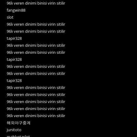
96lı veren dinimi binisi virin sitilir
fangwin88
slot
96lı veren dinimi binisi virin sitilir
96lı veren dinimi binisi virin sitilir
tapir328
96lı veren dinimi binisi virin sitilir
96lı veren dinimi binisi virin sitilir
tapir328
96lı veren dinimi binisi virin sitilir
96lı veren dinimi binisi virin sitilir
tapir328
96lı veren dinimi binisi virin sitilir
96lı veren dinimi binisi virin sitilir
96lı veren dinimi binisi virin sitilir
96lı veren dinimi binisi virin sitilir
96lı veren dinimi binisi virin sitilir
해외야구중계
junitoto
mahkotaslot