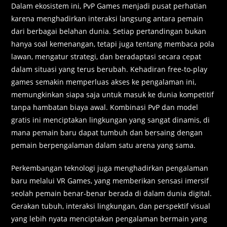
Dalam ekosistem ini, PvP Games menjadi pusat perhatian
karena menghadirkan interaksi langsung antara pemain
dari berbagai belahan dunia. Setiap pertandingan bukan
hanya soal kemenangan, tetapi juga tentang membaca pola
lawan, mengatur strategi, dan beradaptasi secara cepat
dalam situasi yang terus berubah. Kehadiran free-to-play
games semakin memperluas akses ke pengalaman ini,
memungkinkan siapa saja untuk masuk ke dunia kompetitif
tanpa hambatan biaya awal. Kombinasi PvP dan model
gratis ini menciptakan lingkungan yang sangat dinamis, di
mana pemain baru dapat tumbuh dan bersaing dengan
pemain berpengalaman dalam satu arena yang sama.
Perkembangan teknologi juga menghadirkan pengalaman
baru melalui VR Games, yang memberikan sensasi imersif
seolah pemain benar-benar berada di dalam dunia digital.
Gerakan tubuh, interaksi lingkungan, dan perspektif visual
yang lebih nyata menciptakan pengalaman bermain yang