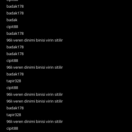
badak178
badak178
badak
cipit88
badak178
96lı veren dinimi binisi virin sitilir
badak178
badak178
cipit88
96lı veren dinimi binisi virin sitilir
badak178
tapir328
cipit88
96lı veren dinimi binisi virin sitilir
96lı veren dinimi binisi virin sitilir
badak178
tapir328
96lı veren dinimi binisi virin sitilir
cipit88