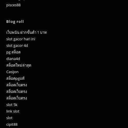
pisces88
Blog roll
เว็บพนัน ฝากขั้นต่ำ 1 บาท
slot gacor hari ini
slot gacor 4d
pg สล็อต
diana4d
สล็อตใหม่ล่าสุด
Casijon
สล็อตpgแท้
สล็อตเว็บตรง
สล็อตเว็บตรง
สล็อตเว็บตรง
slot 5k
link slot
slot
cipit88