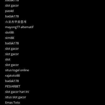
badak178
slot gacor
pas4d
badak178
스포츠무료중계
mayong77 alternatif
slot88
stm88
badak178
slot gacor
slot gacor
slot
slot gacor
situs togel online
rajatoto88
badak178
PESIARBET
slot gacor hari ini
situs slot gacor
Emas Toto