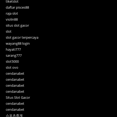
tiketslot
daftar pisces88
raja slot
violin88
situs slot gacor
slot
slot gacor terpercaya
wayang88 login
hayati777
sarang777
slot5000
slot ovo
cendanabet
cendanabet
cendanabet
cendanabet
Situs Slot Gacor
cendanabet
cendanabet
스포츠중계