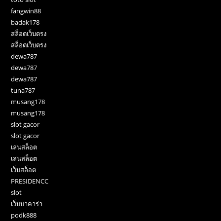
fangwin88
badak178
สล็อตเว็บตรง
สล็อตเว็บตรง
dewa787
dewa787
dewa787
tuna787
musang178
musang178
slot gacor
slot gacor
เล่นสล็อต
เล่นสล็อต
เว็บสล็อต
PRESIDENCC
slot
เว็บบาคาร่า
podk888