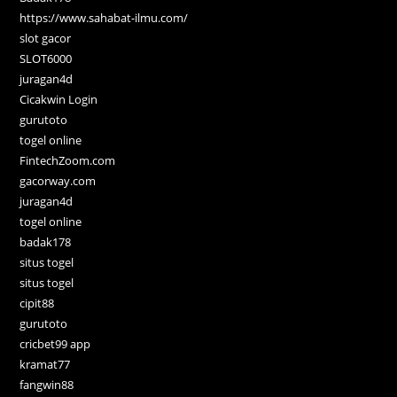
https://www.sahabat-ilmu.com/
slot gacor
SLOT6000
juragan4d
Cicakwin Login
gurutoto
togel online
FintechZoom.com
gacorway.com
juragan4d
togel online
badak178
situs togel
situs togel
cipit88
gurutoto
cricbet99 app
kramat77
fangwin88