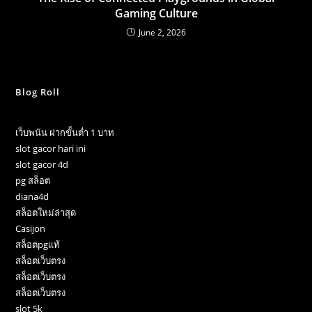
Gaming Culture
June 2, 2026
Blog Roll
เว็บพนัน ฝากขั้นต่ำ 1 บาท
slot gacor hari ini
slot gacor 4d
pg สล็อต
diana4d
สล็อตใหม่ล่าสุด
Casijon
สล็อตpgแท้
สล็อตเว็บตรง
สล็อตเว็บตรง
สล็อตเว็บตรง
slot 5k