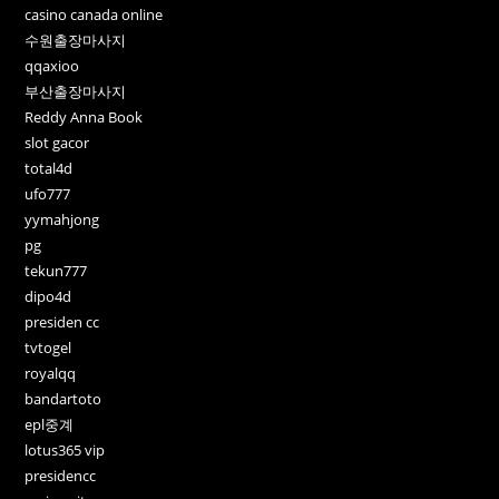
casino canada online
수원출장마사지
qqaxioo
부산출장마사지
Reddy Anna Book
slot gacor
total4d
ufo777
yymahjong
pg
tekun777
dipo4d
presiden cc
tvtogel
royalqq
bandartoto
epl중계
lotus365 vip
presidencc