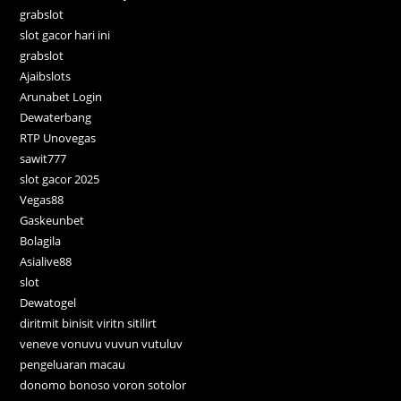
grabslot
slot gacor hari ini
grabslot
Ajaibslots
Arunabet Login
Dewaterbang
RTP Unovegas
sawit777
slot gacor 2025
Vegas88
Gaskeunbet
Bolagila
Asialive88
slot
Dewatogel
diritmit binisit viritn sitilirt
veneve vonuvu vuvun vutuluv
pengeluaran macau
donomo bonoso voron sotolor