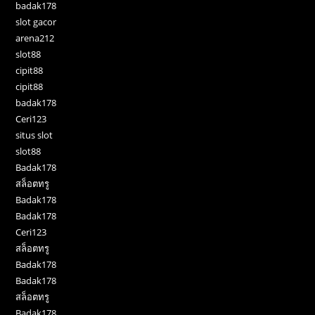
badak178
slot gacor
arena212
slot88
cipit88
cipit88
badak178
Ceri123
situs slot
slot88
Badak178
สล็อตทรู
Badak178
Badak178
Ceri123
สล็อตทรู
Badak178
Badak178
สล็อตทรู
Badak178