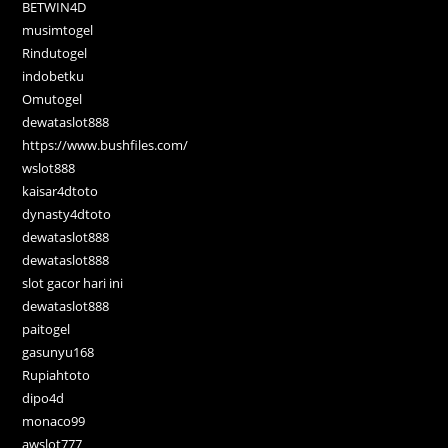
BETWIN4D
musimtogel
Rindutogel
indobetku
Omutogel
dewataslot888
https://www.bushfiles.com/
wslot888
kaisar4dtoto
dynasty4dtoto
dewataslot888
dewataslot888
slot gacor hari ini
dewataslot888
paitogel
gasunyu168
Rupiahtoto
dipo4d
monaco99
awslot777