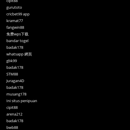
cipit88
gurutoto
cricbet99 app
kramat77
fangwin88
免费wps下载
bandar togel
badak178
whatsapp 網頁
gbk99
badak178
STM88
Juragan4D
badak178
musang178
Ini situs penipuan
cipit88
arena212
badak178
bwb88