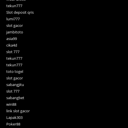
tekun777
Slot deposit qris
lumi777
slot gacor
jambitoto
asia99
cika4d
slot 777
tekun777
tekun777
toto togel
slot gacor
sabangjitu
slot 777
sabangbet
win88
link slot gacor
Lapak303
Poker88