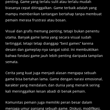
penting. Game yang terlalu sulit atau terlalu mudah
biasanya cepat ditinggalkan. Game terbaik adalah yang
mampu memberikan tantangan bertahap tanpa membuat
pemain merasa frustrasi atau bosan.
Visual dan grafis memang penting, tetapi bukan penentu
utama. Banyak game lama yang secara visual sudah
tertinggal, tetapi tetap dianggap “best games” karena
desain dan gameplay-nya sangat solid. Ini membuktikan
bahwa fondasi game jauh lebih penting daripada tampilan
semata.
Cerita yang kuat juga menjadi alasan mengapa sebuah
game bisa bertahan lama. Game dengan narasi emosional,
karakter yang mendalam, dan dunia yang menarik sering
kali meninggalkan kesan abadi di benak pemain.
Komunitas pemain juga memiliki peran besar dalam
menjaga umur panjang sebuah game. Diskusi, modifikasi,