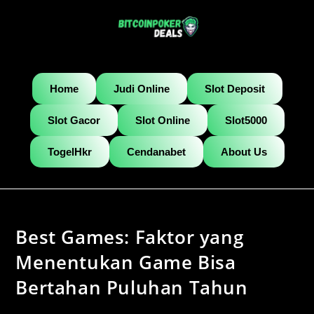
Home
Judi Online
Slot Deposit
Slot Gacor
Slot Online
Slot5000
TogelHkr
Cendanabet
About Us
Best Games: Faktor yang
Menentukan Game Bisa
Bertahan Puluhan Tahun