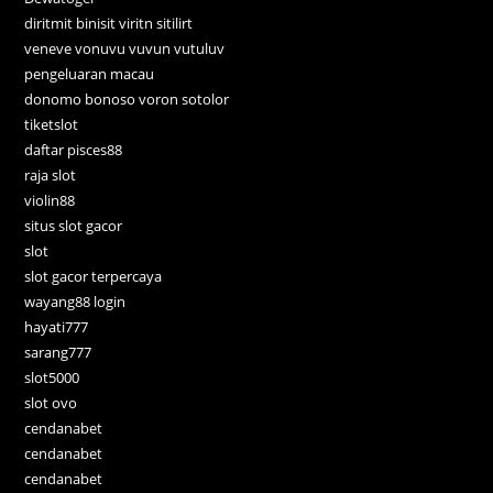
diritmit binisit viritn sitilirt
veneve vonuvu vuvun vutuluv
pengeluaran macau
donomo bonoso voron sotolor
tiketslot
daftar pisces88
raja slot
violin88
situs slot gacor
slot
slot gacor terpercaya
wayang88 login
hayati777
sarang777
slot5000
slot ovo
cendanabet
cendanabet
cendanabet