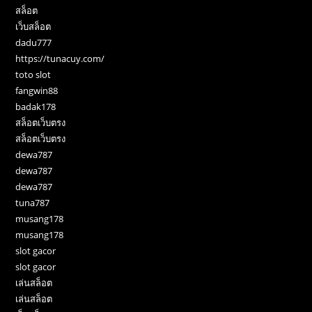
สล็อต
เว็บสล็อต
dadu777
https://tunacuy.com/
toto slot
fangwin88
badak178
สล็อตเว็บตรง
สล็อตเว็บตรง
dewa787
dewa787
dewa787
tuna787
musang178
musang178
slot gacor
slot gacor
เล่นสล็อต
เล่นสล็อต