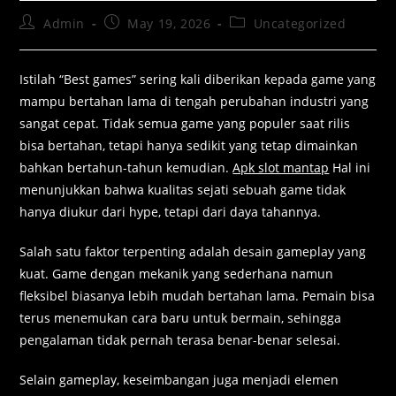
Admin
May 19, 2026
Uncategorized
Istilah “Best games” sering kali diberikan kepada game yang
mampu bertahan lama di tengah perubahan industri yang
sangat cepat. Tidak semua game yang populer saat rilis
bisa bertahan, tetapi hanya sedikit yang tetap dimainkan
bahkan bertahun-tahun kemudian.
Apk slot mantap
Hal ini
menunjukkan bahwa kualitas sejati sebuah game tidak
hanya diukur dari hype, tetapi dari daya tahannya.
Salah satu faktor terpenting adalah desain gameplay yang
kuat. Game dengan mekanik yang sederhana namun
fleksibel biasanya lebih mudah bertahan lama. Pemain bisa
terus menemukan cara baru untuk bermain, sehingga
pengalaman tidak pernah terasa benar-benar selesai.
Selain gameplay, keseimbangan juga menjadi elemen