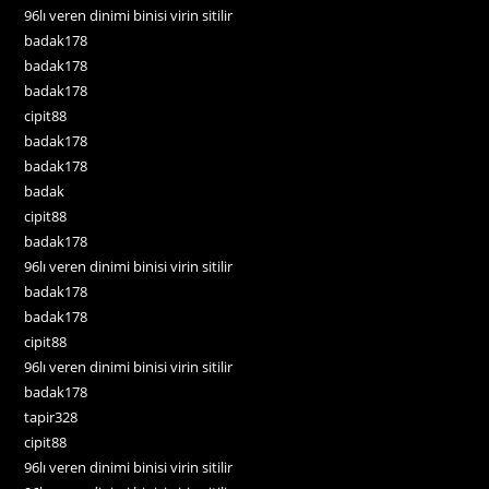
96lı veren dinimi binisi virin sitilir
badak178
badak178
badak178
cipit88
badak178
badak178
badak
cipit88
badak178
96lı veren dinimi binisi virin sitilir
badak178
badak178
cipit88
96lı veren dinimi binisi virin sitilir
badak178
tapir328
cipit88
96lı veren dinimi binisi virin sitilir