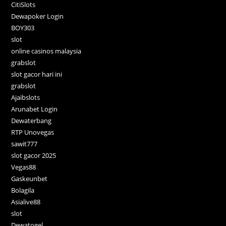
CitiSlots
Dewapoker Login
BOY303
slot
online casinos malaysia
grabslot
slot gacor hari ini
grabslot
Ajaibslots
Arunabet Login
Dewaterbang
RTP Unovegas
sawit777
slot gacor 2025
Vegas88
Gaskeunbet
Bolagila
Asialive88
slot
Dewatogel