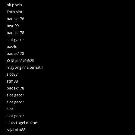
hk pools
Toto slot
badak178
bwo99
badak178
slot gacor
pas4d
badak178
스포츠무료중계
mayong77 alternatif
slot88
stm88
badak178
slot gacor
slot gacor
slot
slot gacor
situs togel online
rajatoto88