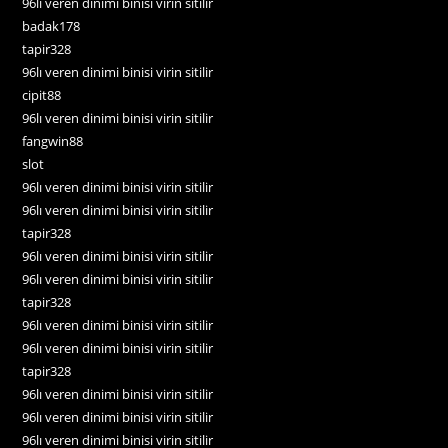
96lı veren dinimi binisi virin sitilir
badak178
tapir328
96lı veren dinimi binisi virin sitilir
cipit88
96lı veren dinimi binisi virin sitilir
fangwin88
slot
96lı veren dinimi binisi virin sitilir
96lı veren dinimi binisi virin sitilir
tapir328
96lı veren dinimi binisi virin sitilir
96lı veren dinimi binisi virin sitilir
tapir328
96lı veren dinimi binisi virin sitilir
96lı veren dinimi binisi virin sitilir
tapir328
96lı veren dinimi binisi virin sitilir
96lı veren dinimi binisi virin sitilir
96lı veren dinimi binisi virin sitilir