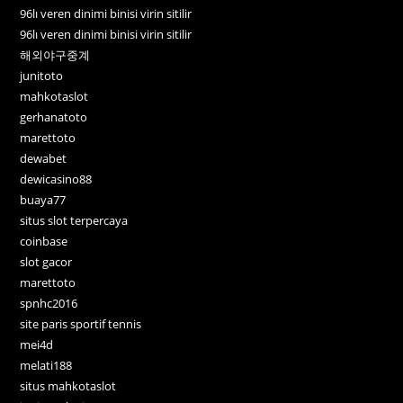
96lı veren dinimi binisi virin sitilir
96lı veren dinimi binisi virin sitilir
해외야구중계
junitoto
mahkotaslot
gerhanatoto
marettoto
dewabet
dewicasino88
buaya77
situs slot terpercaya
coinbase
slot gacor
marettoto
spnhc2016
site paris sportif tennis
mei4d
melati188
situs mahkotaslot