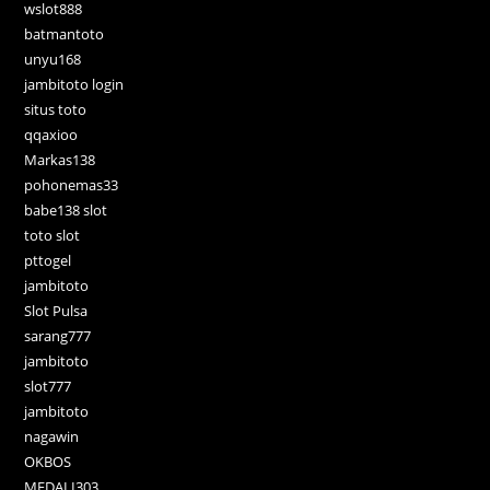
wslot888
batmantoto
unyu168
jambitoto login
situs toto
qqaxioo
Markas138
pohonemas33
babe138 slot
toto slot
pttogel
jambitoto
Slot Pulsa
sarang777
jambitoto
slot777
jambitoto
nagawin
OKBOS
MEDALI303