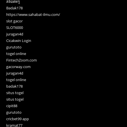
สล็อตทรู
Badak178
https://www.sahabat-ilmu.com/
slot gacor
SLOT6000
juragan4d
Cicakwin Login
gurutoto
togel online
FintechZoom.com
gacorway.com
juragan4d
togel online
badak178
situs togel
situs togel
cipit88
gurutoto
cricbet99 app
kramat77