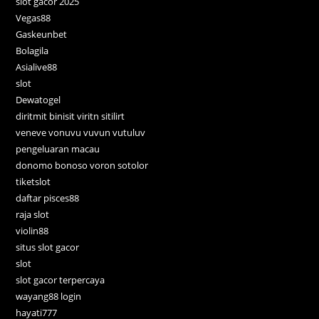
slot gacor 2025
Vegas88
Gaskeunbet
Bolagila
Asialive88
slot
Dewatogel
diritmit binisit viritn sitilirt
veneve vonuvu vuvun vutuluv
pengeluaran macau
donomo bonoso voron sotolor
tiketslot
daftar pisces88
raja slot
violin88
situs slot gacor
slot
slot gacor terpercaya
wayang88 login
hayati777