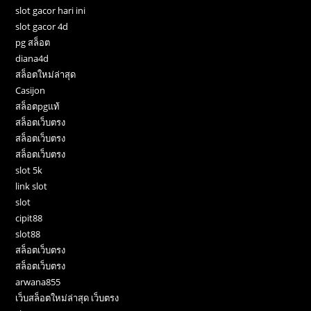
slot gacor hari ini
slot gacor 4d
pg สล็อต
diana4d
สล็อตใหม่ล่าสุด
Casijon
สล็อตpgแท้
สล็อตเว็บตรง
สล็อตเว็บตรง
สล็อตเว็บตรง
slot 5k
link slot
slot
cipit88
slot88
สล็อตเว็บตรง
สล็อตเว็บตรง
arwana855
เว็บสล็อตใหม่ล่าสุด เว็บตรง