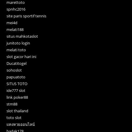
marettoto
spnhc2016
site paris sportif tennis
mei4d
melati188
situs mahkotaslot
junitoto login
melati toto
slot gacor hari ini
Ducatitogel
sohoslot
papuatoto
SITUS TOTO
ide777 slot
link poker88
stm88
slot thailand
toto slot
แทงหวยออนไลน์
badak178