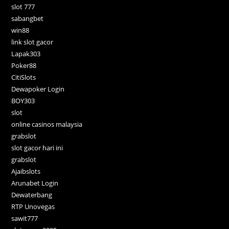
slot 777
sabangbet
win88
link slot gacor
Lapak303
Poker88
CitiSlots
Dewapoker Login
BOY303
slot
online casinos malaysia
grabslot
slot gacor hari ini
grabslot
Ajaibslots
Arunabet Login
Dewaterbang
RTP Unovegas
sawit777