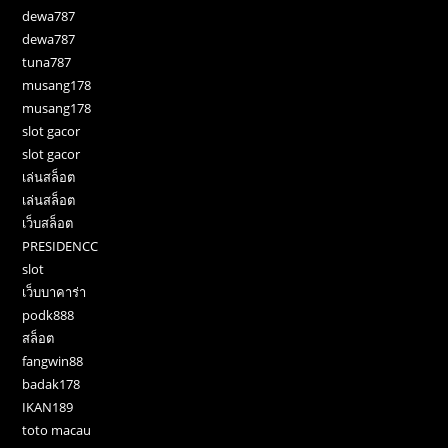
dewa787
dewa787
tuna787
musang178
musang178
slot gacor
slot gacor
เล่นสล็อต
เล่นสล็อต
เว็บสล็อต
PRESIDENCC
slot
เว็บบาคาร่า
podk888
สล็อต
fangwin88
badak178
IKAN189
toto macau