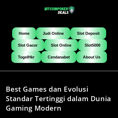
Home
Judi Online
Slot Deposit
Slot Gacor
Slot Online
Slot5000
TogelHkr
Cendanabet
About Us
Best Games dan Evolusi
Standar Tertinggi dalam Dunia
Gaming Modern