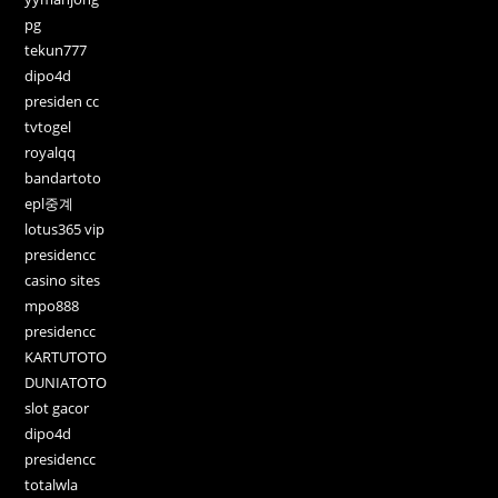
pg
tekun777
dipo4d
presiden cc
tvtogel
royalqq
bandartoto
epl중계
lotus365 vip
presidencc
casino sites
mpo888
presidencc
KARTUTOTO
DUNIATOTO
slot gacor
dipo4d
presidencc
totalwla