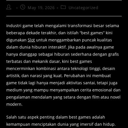
May 19, 2026
Uncategorized
Industri game telah mengalami transformasi besar selama
beberapa dekade terakhir, dan istilah “best games” kini
digunakan
Slot
untuk menggambarkan puncak kualitas
dalam dunia hiburan interaktif. Jika pada awalnya game
hanya dianggap sebagai hiburan sederhana dengan grafis
terbatas dan mekanik dasar, kini best games
mencerminkan kombinasi antara teknologi tinggi, desain
artistik, dan narasi yang kuat. Perubahan ini membuat
game tidak lagi hanya menjadi aktivitas santai, tetapi juga
medium yang mampu menyampaikan cerita emosional dan
pengalaman mendalam yang setara dengan film atau novel
modern.
Salah satu aspek penting dalam best games adalah
kemampuan menciptakan dunia yang imersif dan hidup.