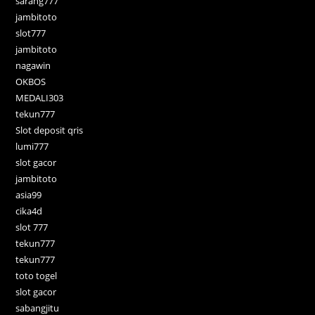
sarang777
jambitoto
slot777
jambitoto
nagawin
OKBOS
MEDALI303
tekun777
Slot deposit qris
lumi777
slot gacor
jambitoto
asia99
cika4d
slot 777
tekun777
tekun777
toto togel
slot gacor
sabangjitu