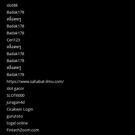
slot88
Badak178
สล็อตทรู
Badak178
Badak178
Ceri123
สล็อตทรู
Badak178
Badak178
สล็อตทรู
Badak178
https://www.sahabat-ilmu.com/
slot gacor
SLOT6000
juragan4d
Cicakwin Login
gurutoto
togel online
FintechZoom.com