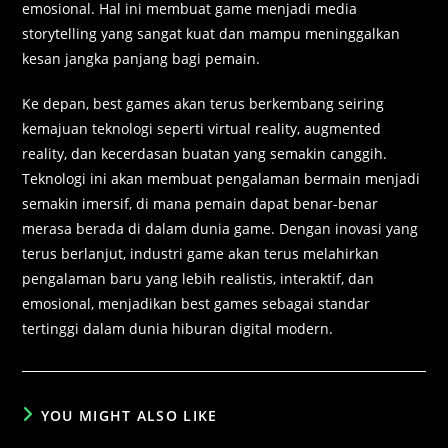
emosional. Hal ini membuat game menjadi media
storytelling yang sangat kuat dan mampu meninggalkan
kesan jangka panjang bagi pemain.
Ke depan, best games akan terus berkembang seiring
kemajuan teknologi seperti virtual reality, augmented
reality, dan kecerdasan buatan yang semakin canggih.
Teknologi ini akan membuat pengalaman bermain menjadi
semakin imersif, di mana pemain dapat benar-benar
merasa berada di dalam dunia game. Dengan inovasi yang
terus berlanjut, industri game akan terus melahirkan
pengalaman baru yang lebih realistis, interaktif, dan
emosional, menjadikan best games sebagai standar
tertinggi dalam dunia hiburan digital modern.
YOU MIGHT ALSO LIKE