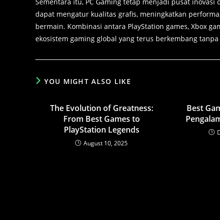
Sementara itu, PC Gaming tetap menjadi pusat inovasi d
dapat mengatur kualitas grafis, meningkatkan perfor
bermain. Kombinasi antara PlayStation games, Xbox g
ekosistem gaming global yang terus berkembang tanpa b
YOU MIGHT ALSO LIKE
The Evolution of Greatness:
Best Ga
From Best Games to
Pengalam
PlayStation Legends
August 10, 2025