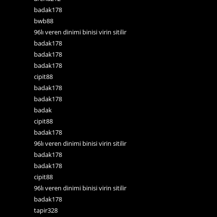
badak178
bwb88
96lı veren dinimi binisi virin sitilir
badak178
badak178
badak178
cipit88
badak178
badak178
badak
cipit88
badak178
96lı veren dinimi binisi virin sitilir
badak178
badak178
cipit88
96lı veren dinimi binisi virin sitilir
badak178
tapir328