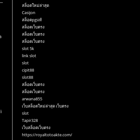
สล็อตใหม่ล่าสุด
Casijon
สล็อตpgแท้
สล็อตเว็บตรง
สล็อตเว็บตรง
a
สล็อตเว็บตรง
slot 5k
link slot
slot
cipit88
slot88
สล็อตเว็บตรง
สล็อตเว็บตรง
arwana855
เว็บสล็อตใหม่ล่าสุด เว็บตรง
i
slot
Tapir328
เว็บสล็อตเว็บตรง
https://royaltotoakte.com/