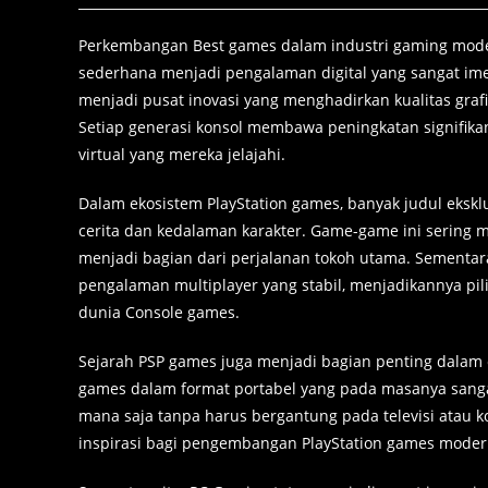
Perkembangan Best games dalam industri gaming mod
sederhana menjadi pengalaman digital yang sangat imer
menjadi pusat inovasi yang menghadirkan kualitas grafis
Setiap generasi konsol membawa peningkatan signifi
virtual yang mereka jelajahi.
Dalam ekosistem PlayStation games, banyak judul ekskl
cerita dan kedalaman karakter. Game-game ini sering
menjadi bagian dari perjalanan tokoh utama. Sementar
pengalaman multiplayer yang stabil, menjadikannya pi
dunia Console games.
Sejarah PSP games juga menjadi bagian penting dalam
games dalam format portabel yang pada masanya sangat
mana saja tanpa harus bergantung pada televisi atau
inspirasi bagi pengembangan PlayStation games mode