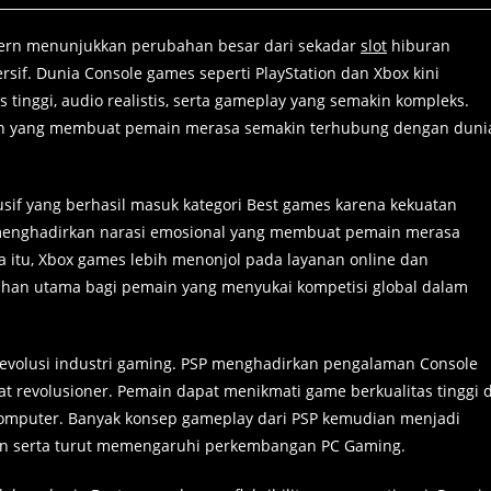
ern menunjukkan perubahan besar dari sekadar
slot
hiburan
sif. Dunia Console games seperti PlayStation dan Xbox kini
 tinggi, audio realistis, serta gameplay yang semakin kompleks.
kan yang membuat pemain merasa semakin terhubung dengan duni
usif yang berhasil masuk kategori Best games karena kekuatan
 menghadirkan narasi emosional yang membuat pemain merasa
a itu, Xbox games lebih menonjol pada layanan online dan
lihan utama bagi pemain yang menyukai kompetisi global dalam
 evolusi industri gaming. PSP menghadirkan pengalaman Console
 revolusioner. Pemain dapat menikmati game berkualitas tinggi d
 komputer. Banyak konsep gameplay dari PSP kemudian menjadi
rn serta turut memengaruhi perkembangan PC Gaming.