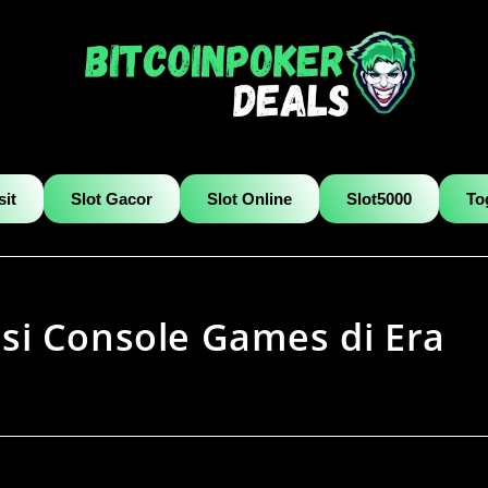
sit
Slot Gacor
Slot Online
Slot5000
To
si Console Games di Era